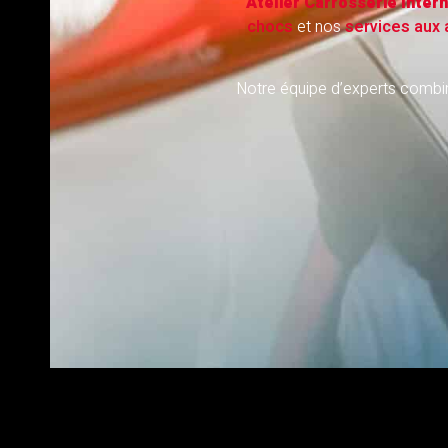
Atelier Carrosserie Intern
chocs
et nos
services aux
Notre équipe d’experts combin