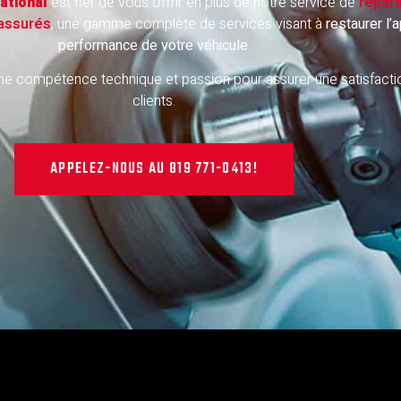
ational
est fier de vous offrir en plus de notre service de
répara
 assurés
, une gamme complète de services visant à
restaurer l’
performance de votre véhicule
.
e compétence technique et passion pour assurer une satisfactio
clients.
APPELEZ-NOUS AU
819 771-0413!