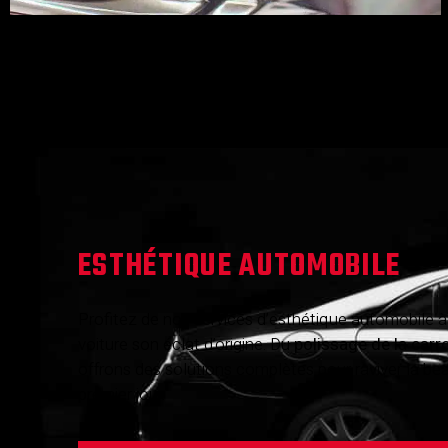
ESTHÉTIQUE AUTOMOBILE
Profitez de nos services d’esthétique automobile à
voiture son éclat d’origine. Du
polissage de la carro
offrons des solutions complètes pour raviver la b
premier jour.