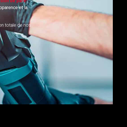
tion de pare-
apparence et la
n totale de nos