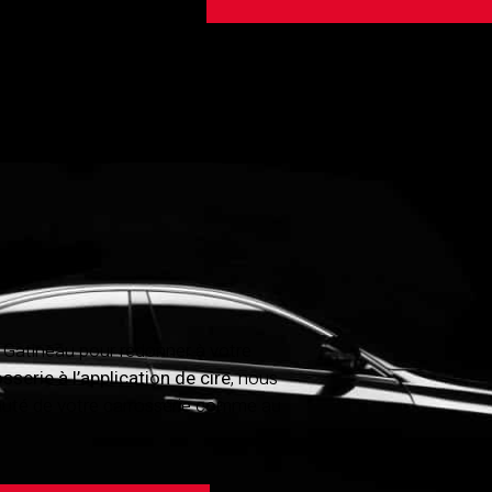
 Gatineau pour redonner à votre
sserie à l’application de cire
, nous
eauté de votre carrosserie comme au