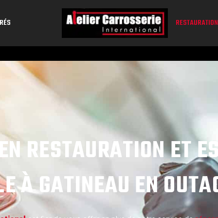
URÉS
RESTAURATION
EN RESTAURATION ET E
E À GATINEAU EN OUTA